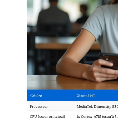
Critère
Xiaomi 14T
Processeur
MediaTek Dimensity 830
CPU (cœur principal)
1x Cortex-A715 jusqu’à 