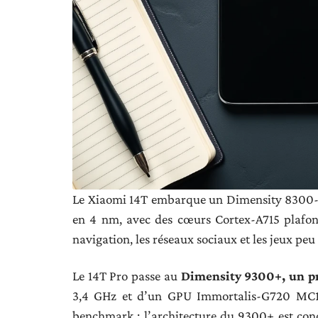
Le Xiaomi 14T embarque un Dimensity 8300-U
en 4 nm, avec des cœurs Cortex-A715 plafonn
navigation, les réseaux sociaux et les jeux pe
Le 14T Pro passe au
Dimensity 9300+, un pr
3,4 GHz et d’un GPU Immortalis-G720 MC12.
benchmark : l’architecture du 9300+ est con