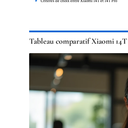
Critères de choix entre Xiaomi 14T et 14T Pro
Tableau comparatif Xiaomi 14T v