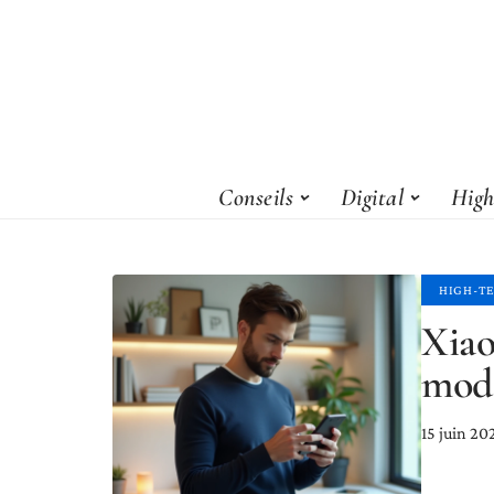
Conseils
Digital
High
HIGH-T
Xiao
modè
15 juin 20