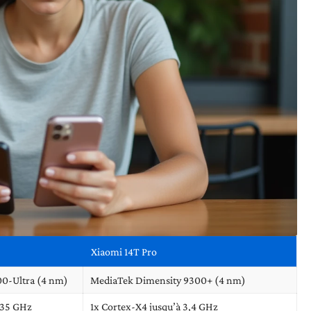
Xiaomi 14T Pro
0-Ultra (4 nm)
MediaTek Dimensity 9300+ (4 nm)
3,35 GHz
1x Cortex-X4 jusqu’à 3,4 GHz