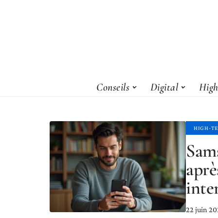
Conseils
Digital
High
HIGH-T
Sams
aprè
inte
22 juin 2