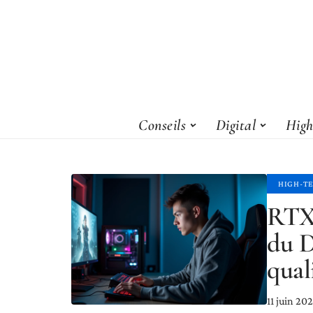
Conseils
Digital
High
HIGH-T
RTX 
du D
qual
11 juin 20