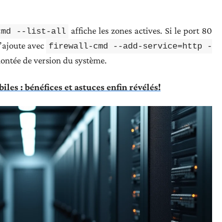
affiche les zones actives. Si le port 80
cmd --list-all
l’ajoute avec
firewall-cmd --add-service=http -
montée de version du système.
les : bénéfices et astuces enfin révélés!