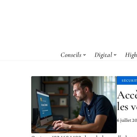
Conseils
Digital
High
SÉCURI
Accè
les 
6 juillet 2