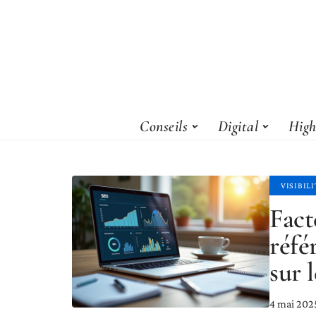
Conseils
Digital
High
VISIBIL
Fact
réfé
sur 
4 mai 202